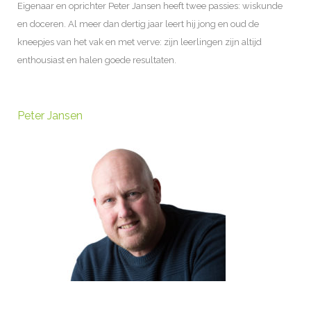
Eigenaar en oprichter Peter Jansen heeft twee passies: wiskunde
en doceren. Al meer dan dertig jaar leert hij jong en oud de
kneepjes van het vak en met verve: zijn leerlingen zijn altijd
enthousiast en halen goede resultaten.
Peter Jansen