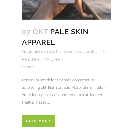
07 OKT
PALE SKIN
APPAREL
Geplaatst op 14:31h
in
door
meesterplus
0
Reactie's
70
Likes
Share
Lorem ipsum dolor sit amet, consectetuer
adipiscing elit. Nam cursus. Morbi ut mi. Nullam
enim leo, egestas id, condimentum at, laoreet
mattis, massa....
LEES MEER