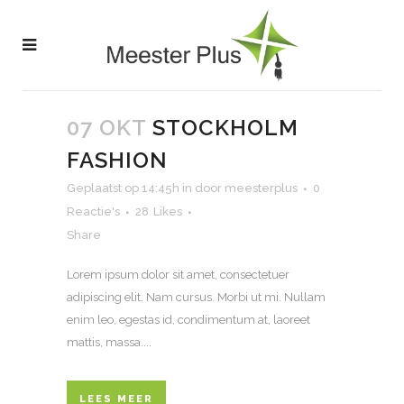
07 OKT
STOCKHOLM
FASHION
Geplaatst op 14:45h
in
door
meesterplus
0
Reactie's
28
Likes
Share
Lorem ipsum dolor sit amet, consectetuer
adipiscing elit. Nam cursus. Morbi ut mi. Nullam
enim leo, egestas id, condimentum at, laoreet
mattis, massa....
LEES MEER