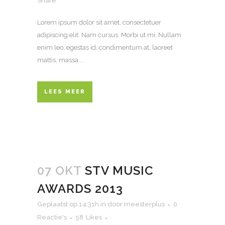
Share
Lorem ipsum dolor sit amet, consectetuer
adipiscing elit. Nam cursus. Morbi ut mi. Nullam
enim leo, egestas id, condimentum at, laoreet
mattis, massa....
LEES MEER
07 OKT
STV MUSIC
AWARDS 2013
Geplaatst op 14:31h
in
door
meesterplus
0
Reactie's
58
Likes