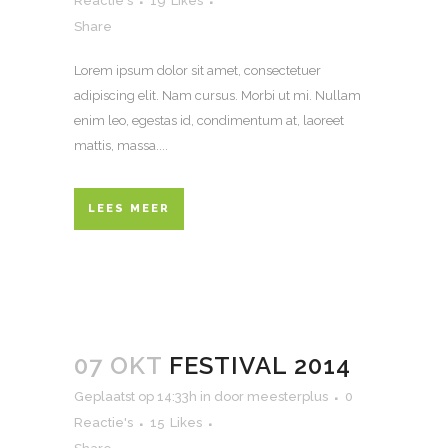
Reactie's
19
Likes
Share
Lorem ipsum dolor sit amet, consectetuer
adipiscing elit. Nam cursus. Morbi ut mi. Nullam
enim leo, egestas id, condimentum at, laoreet
mattis, massa....
LEES MEER
07 OKT
FESTIVAL 2014
Geplaatst op 14:33h
in
door
meesterplus
0
Reactie's
15
Likes