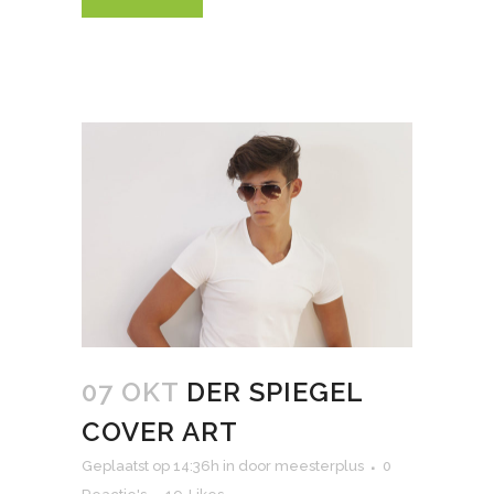
07 OKT
DER SPIEGEL
COVER ART
Geplaatst op 14:36h
in
door
meesterplus
0