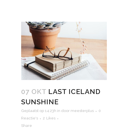
07 OKT
LAST ICELAND
SUNSHINE
Geplaatst op 14:23h
in
door
meesterplus
0
Reactie's
2
Likes
Share